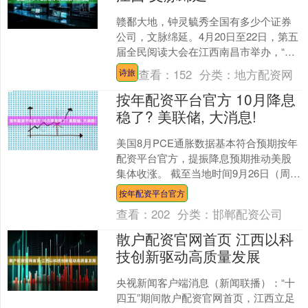
赣鄱大地，钟灵毓秀全国有多少个证券
公司，文脉绵延。4月20日至22日，第五
届全民阅读大会在江西南昌市举办，“全
民阅读活动周”同步启动。近年来，江西
查看：
152
分类：
地方配资网
诗旅
以“诗旅江西”....
按年配资平台官方 10月降息
稳了? 美联储, 大消息!
美国8月PCE通胀数据基本符合预期按年
配资平台官方，提振降息预期推动美股
集体收涨。 截至当地时间9月26日（周
五）收盘，美国三大股指全线收涨，道
按年配资平台官方
琼斯工业指数涨0....
查看：
202
分类：
邯郸配资公司
散户配资官网首页 江西以科
技创新驱动高质量发展
央视新闻客户端消息（新闻联播）：“十
四五”期间散户配资官网首页，江西立足