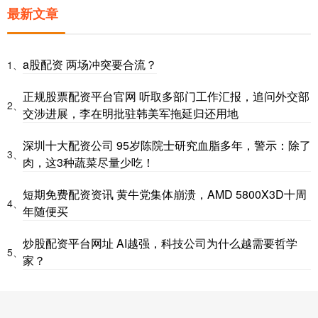
最新文章
a股配资 两场冲突要合流？
1、
正规股票配资平台官网 听取多部门工作汇报，追问外交部
2、
交涉进展，李在明批驻韩美军拖延归还用地
深圳十大配资公司 95岁陈院士研究血脂多年，警示：除了
3、
肉，这3种蔬菜尽量少吃！
短期免费配资资讯 黄牛党集体崩溃，AMD 5800X3D十周
4、
年随便买
炒股配资平台网址 AI越强，科技公司为什么越需要哲学
5、
家？