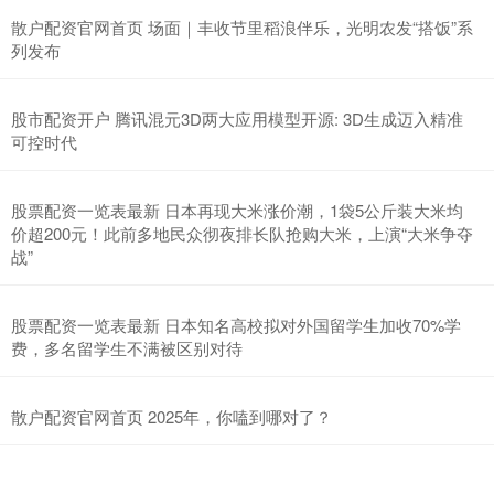
散户配资官网首页 场面｜丰收节里稻浪伴乐，光明农发“搭饭”系
列发布
股市配资开户 腾讯混元3D两大应用模型开源: 3D生成迈入精准
可控时代
股票配资一览表最新 日本再现大米涨价潮，1袋5公斤装大米均
价超200元！此前多地民众彻夜排长队抢购大米，上演“大米争夺
战”
股票配资一览表最新 日本知名高校拟对外国留学生加收70%学
费，多名留学生不满被区别对待
散户配资官网首页 2025年，你嗑到哪对了？