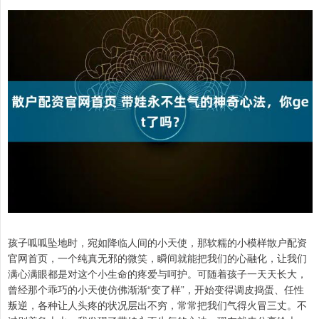
孩子呱呱坠地时，宛如降临人间的小天使，那软糯的小模样散户配资
官网首页，一个纯真无邪的微笑，瞬间就能把我们的心融化，让我们
满心满眼都是对这个小生命的疼爱与呵护。可随着孩子一天天长大，
曾经那个乖巧的小天使仿佛渐渐“变了样”，开始变得调皮捣蛋、任性
叛逆，各种让人头疼的状况层出不穷，常常把我们气得火冒三丈。不