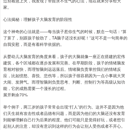
过别着急上火，我发现了带娃永不生气的心法，现在就来分享给大
家。
心法揭秘：理解孩子大脑发育的阶段性
这个神奇的心法就是——每当孩子惹你生气的时候，默念一句话：“算
了算了，别跟孩子较劲了，TA脑子还没长好呢！”这可不是一句简单的
自我安慰，而是有着科学依据的。
从婴幼儿大脑发育的角度来看，孩子的大脑就像一座正在搭建的宏伟
建筑，各个区域都在逐步发展和完善。在早期阶段，孩子的情绪脑发
育相对较快，而理智脑则远远落后。情绪脑负责掌控我们的情绪反
应，比如愤怒、喜悦、悲伤等，所以孩子很容易因为一点小事就大哭
大闹、发脾气。而理智脑则负责思考、判断、控制行为等高级认知功
能，它的成熟需要一个漫长的过程。
展开剩余70%
举个例子，两三岁的孩子常常会出现“打人”的行为。这并不是因为他
们天生就有攻击性或者品德有问题，而是因为他们的大脑还没有发育
到能够理解自己行为后果的程度。他们可能只是觉得好玩，或者想引
起别人的注意，却没有意识到这样的行为会让别人受伤或者不开心。